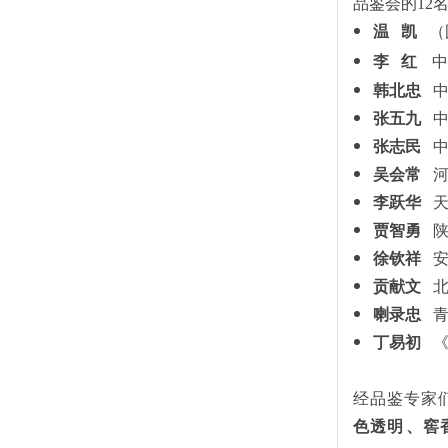
品鉴会的12名专
温 凯
（
李 红
中
韩北忠
中
张五九
中
张志民
中
吴会常
河
李跃华
天
贾智勇
陕西
徐钦祥
安
贡献文
北
喇录忠
青
丁易初
《
经品鉴专家们层
色透明、窖香