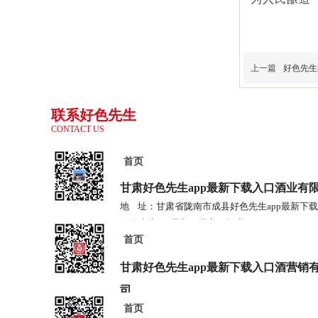
上一篇
好色先生a
联系好色先生
CONTACT US
app最新下载
入口
首页
甘肃好色先生app最新下载入口酒业
有
地 址：甘肃省陇南市成县好色先生app最新
好色先生app最新下载入口酒业
首页
电 话：0939-3778685 3778687
甘肃好色先生app最新下载入口酒营销
司
首页
地 址：兰州市七里河区西津西路16号兰州中心3