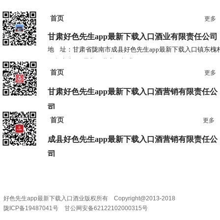
入口
首页
更多
甘肃好色先生app最新下载入口酒业
有限责任公司
地 址：甘肃省陇南市成县好色先生app最新下载入口镇东槐
好色先生app最新下载入口酒业
首页
电 话：0939-3778685 3778687
更多
甘肃好色先生app最新下载入口酒营销有限责任公
司
首页
更多
地 址：兰州市七里河区西津西路16号兰州中心38楼
电 话：0931-2867829 2867839
成县好色先生app最新下载入口酒营销
有限责任公
司
地 址：甘肃省陇南市成县陇南大道宇丰大楼
电 话：0936-3201888
好色先生app最新下载入口酒业版权所有 Copyright@2013-2018
陇ICP备19487041号 甘公网安备62122102000315号