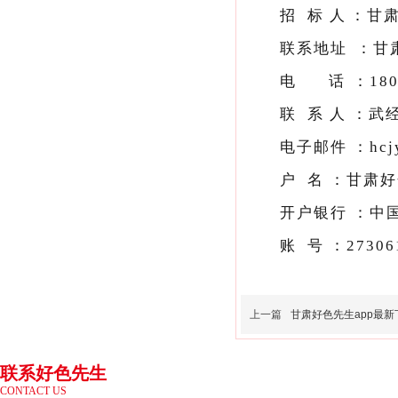
招
标
人：
甘
联系地址
电
话：
18
联
系
人
：
武
电子邮件：hcj
户 名：甘
开户银行：
账 号：27306
上一篇
甘肃好色先生app最新下载
联系好色先生
CONTACT US
app最新下载