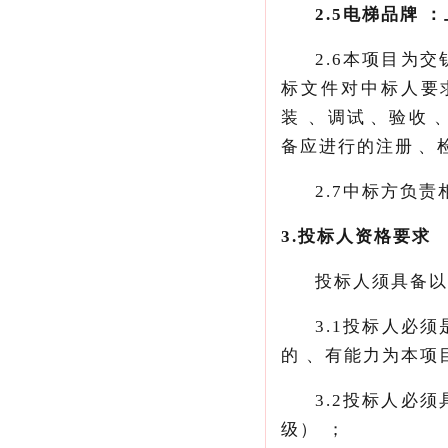
2.5
电梯品牌：
2.6
本项目为交
标文件对中标人要求的一
装、调试、验
备应进行的注册、检验
2.
7
中标方
负责相
3.
投标人资格要求
投标人须具备以下
3.1
投标人必须
的、有能力为本
3.2
投标人必须
级
）；