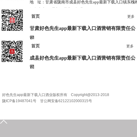
地 址：甘肃省陇南市成县好色先生app最新下载入口镇东槐
好色先生app最新下载入口酒业
首页
电 话：0939-3778685 3778687
更多
甘肃好色先生app最新下载入口酒营销有限责任公
司
首页
更多
地 址：兰州市七里河区西津西路16号兰州中心38楼
电 话：0931-2867829 2867839
成县好色先生app最新下载入口酒营销
有限责任公
司
地 址：甘肃省陇南市成县陇南大道宇丰大楼
电 话：0936-3201888
好色先生app最新下载入口酒业版权所有 Copyright@2013-2018
陇ICP备19487041号 甘公网安备62122102000315号
0939-5935555
15209318631