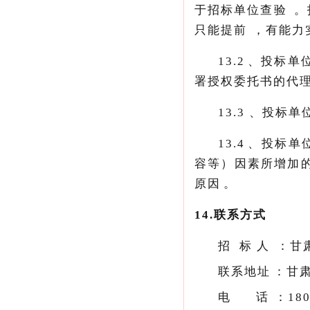
于招标单位查验
只能提前，有
13.2、投
署授权委托书的代理者
13.3、
13.4、投标单
容等）因素所增加的
原因。
14.
联系方式
招
标
人：
甘
联系地址：
电
话：
18