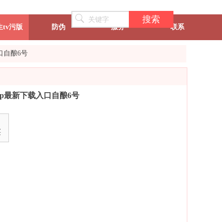
搜索
tv污版
防伪
服务
联系
口自酿6号
pp最新下载入口自酿6号
买