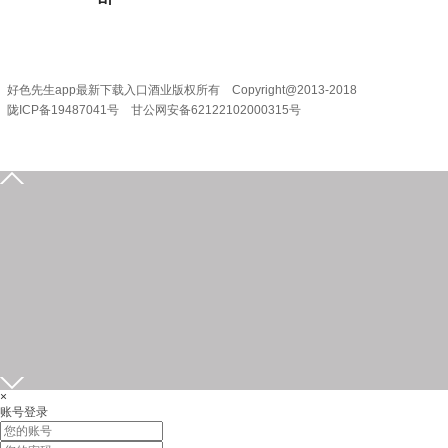
地 址：甘肃省陇南市成县陇南大道宇丰大楼
电 话：0936-3201888
好色先生app最新下载入口酒业版权所有 Copyright@2013-2018
陇ICP备19487041号 甘公网安备62122102000315号
0939-5935555
15209318631
在线留言
发送邮件
企业位置
×
账号登录