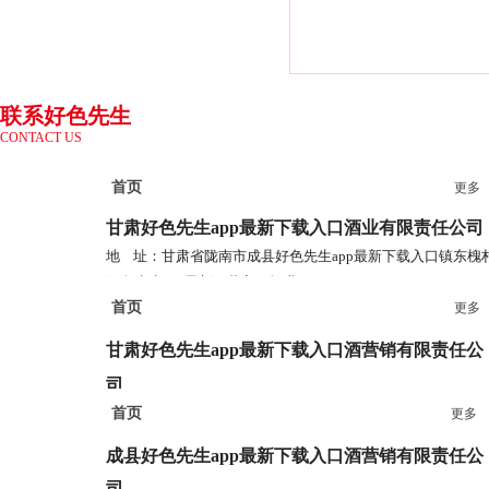
口自酿3号
联系好色先生
CONTACT US
app最新下载
入口
首页
更多
甘肃好色先生app最新下载入口酒业
有限责任公司
地 址：甘肃省陇南市成县好色先生app最新下载入口镇东槐
好色先生app最新下载入口酒业
首页
电 话：0939-3778685 3778687
更多
甘肃好色先生app最新下载入口酒营销有限责任公
司
首页
更多
地 址：兰州市七里河区西津西路16号兰州中心38楼
电 话：0931-2867829 2867839
成县好色先生app最新下载入口酒营销
有限责任公
司