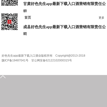
甘肃好色先生app最新下载入口酒营销有限责任公
司
首页
更多
地 址：兰州市七里河区西津西路16号兰州中心38楼
电 话：0931-2867829 2867839
成县好色先生app最新下载入口酒营销
有限责任公
司
地 址：甘肃省陇南市成县陇南大道宇丰大楼
电 话：0936-3201888
好色先生app最新下载入口酒业版权所有 Copyright@2013-2018
陇ICP备19487041号 甘公网安备62122102000315号
0939-5935555
15209318631