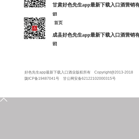
甘肃好色先生app最新下载入口酒营销
司
首页
地 址：兰州市七里河区西津西路16号兰州中心3
电 话：0931-2867829 2867839
成县好色先生app最新下载入口酒营销
司
地 址：甘肃省陇南市成县陇南大道宇丰大楼
电 话：0936-3201888
好色先生app最新下载入口酒业版权所有 Copyright@2013-2018
陇ICP备19487041号 甘公网安备62122102000315号
0939-5935555
15209318631