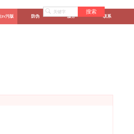
搜索
tv污版
防伪
服务
联系