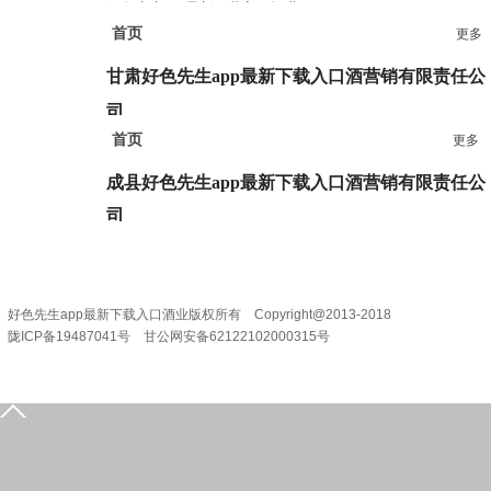
好色先生app最新下载入口酒业
首页
电 话：0939-3778685 3778687
更多
甘肃好色先生app最新下载入口酒营销有限责任公
司
首页
更多
地 址：兰州市七里河区西津西路16号兰州中心38楼
电 话：0931-2867829 2867839
成县好色先生app最新下载入口酒营销
有限责任公
司
地 址：甘肃省陇南市成县陇南大道宇丰大楼
电 话：0936-3201888
好色先生app最新下载入口酒业版权所有 Copyright@2013-2018
陇ICP备19487041号 甘公网安备62122102000315号
0939-5935555
15209318631